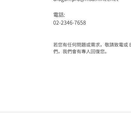
電話:
02-2346-7658​
若您有任何問題或需求
，
敬請致電或 E-
們
，
我們會有專人回復您
。